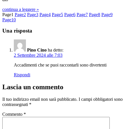
continua a leggere »
Page
1
Page
2
Page
3
Page
4
Page
5
Page
6
Page
7
Page
8
Page
9
Page
10
Una risposta
Pino Cino
ha detto:
2 Settembre 2024 alle 7:03
Accadimenti che se puoi raccontarli sono divertenti
Rispondi
Lascia un commento
Il tuo indirizzo email non sarà pubblicato.
I campi obbligatori sono
contrassegnati
*
Commento
*