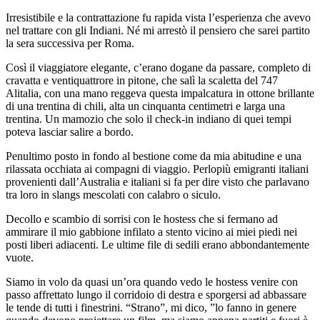
Irresistibile e la contrattazione fu rapida vista l’esperienza che avevo
nel trattare con gli Indiani. Né mi arrestò il pensiero che sarei partito
la sera successiva per Roma.
Così il viaggiatore elegante, c’erano dogane da passare, completo di
cravatta e ventiquattrore in pitone, che salì la scaletta del 747
Alitalia, con una mano reggeva questa impalcatura in ottone brillante
di una trentina di chili, alta un cinquanta centimetri e larga una
trentina. Un mamozio che solo il check-in indiano di quei tempi
poteva lasciar salire a bordo.
Penultimo posto in fondo al bestione come da mia abitudine e una
rilassata occhiata ai compagni di viaggio. Perlopiù emigranti italiani
provenienti dall’Australia e italiani si fa per dire visto che parlavano
tra loro in slangs mescolati con calabro o siculo.
Decollo e scambio di sorrisi con le hostess che si fermano ad
ammirare il mio gabbione infilato a stento vicino ai miei piedi nei
posti liberi adiacenti. Le ultime file di sedili erano abbondantemente
vuote.
Siamo in volo da quasi un’ora quando vedo le hostess venire con
passo affrettato lungo il corridoio di destra e sporgersi ad abbassare
le tende di tutti i finestrini. “Strano”, mi dico, ”lo fanno in genere