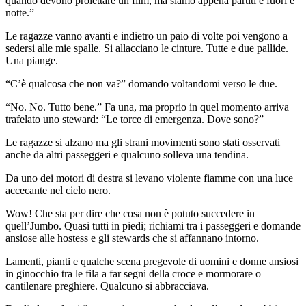
quando devono proiettare un film, ma siamo appena partiti e fuori è
notte.”
Le ragazze vanno avanti e indietro un paio di volte poi vengono a
sedersi alle mie spalle. Si allacciano le cinture. Tutte e due pallide.
Una piange.
“C’è qualcosa che non va?” domando voltandomi verso le due.
“No. No. Tutto bene.” Fa una, ma proprio in quel momento arriva
trafelato uno steward: “Le torce di emergenza. Dove sono?”
Le ragazze si alzano ma gli strani movimenti sono stati osservati
anche da altri passeggeri e qualcuno solleva una tendina.
Da uno dei motori di destra si levano violente fiamme con una luce
accecante nel cielo nero.
Wow! Che sta per dire che cosa non è potuto succedere in
quell’Jumbo. Quasi tutti in piedi; richiami tra i passeggeri e domande
ansiose alle hostess e gli stewards che si affannano intorno.
Lamenti, pianti e qualche scena pregevole di uomini e donne ansiosi
in ginocchio tra le fila a far segni della croce e mormorare o
cantilenare preghiere. Qualcuno si abbracciava.