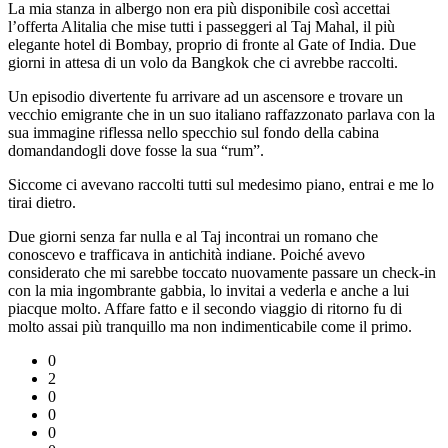
La mia stanza in albergo non era più disponibile così accettai
l’offerta Alitalia che mise tutti i passeggeri al Taj Mahal, il più
elegante hotel di Bombay, proprio di fronte al Gate of India. Due
giorni in attesa di un volo da Bangkok che ci avrebbe raccolti.
Un episodio divertente fu arrivare ad un ascensore e trovare un
vecchio emigrante che in un suo italiano raffazzonato parlava con la
sua immagine riflessa nello specchio sul fondo della cabina
domandandogli dove fosse la sua “rum”.
Siccome ci avevano raccolti tutti sul medesimo piano, entrai e me lo
tirai dietro.
Due giorni senza far nulla e al Taj incontrai un romano che
conoscevo e trafficava in antichità indiane. Poiché avevo
considerato che mi sarebbe toccato nuovamente passare un check-in
con la mia ingombrante gabbia, lo invitai a vederla e anche a lui
piacque molto. Affare fatto e il secondo viaggio di ritorno fu di
molto assai più tranquillo ma non indimenticabile come il primo.
0
2
0
0
0