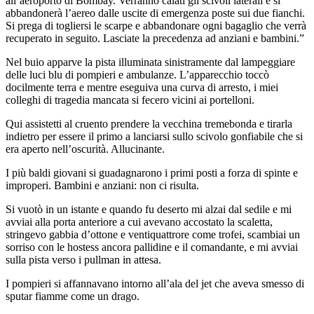
all’aeroporto di Bombay. Verranno calati gli scivoli laterali e si
abbandonerà l’aereo dalle uscite di emergenza poste sui due fianchi.
Si prega di togliersi le scarpe e abbandonare ogni bagaglio che verrà
recuperato in seguito. Lasciate la precedenza ad anziani e bambini.”
Nel buio apparve la pista illuminata sinistramente dal lampeggiare
delle luci blu di pompieri e ambulanze. L’apparecchio toccò
docilmente terra e mentre eseguiva una curva di arresto, i miei
colleghi di tragedia mancata si fecero vicini ai portelloni.
Qui assistetti al cruento prendere la vecchina tremebonda e tirarla
indietro per essere il primo a lanciarsi sullo scivolo gonfiabile che si
era aperto nell’oscurità. Allucinante.
I più baldi giovani si guadagnarono i primi posti a forza di spinte e
improperi. Bambini e anziani: non ci risulta.
Si vuotò in un istante e quando fu deserto mi alzai dal sedile e mi
avviai alla porta anteriore a cui avevano accostato la scaletta,
stringevo gabbia d’ottone e ventiquattrore come trofei, scambiai un
sorriso con le hostess ancora pallidine e il comandante, e mi avviai
sulla pista verso i pullman in attesa.
I pompieri si affannavano intorno all’ala del jet che aveva smesso di
sputar fiamme come un drago.