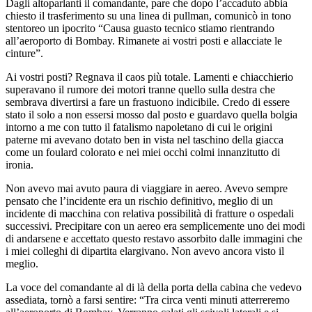
Dagli altoparlanti il comandante, pare che dopo l’accaduto abbia
chiesto il trasferimento su una linea di pullman, comunicò in tono
stentoreo un ipocrito “Causa guasto tecnico stiamo rientrando
all’aeroporto di Bombay. Rimanete ai vostri posti e allacciate le
cinture”.
Ai vostri posti? Regnava il caos più totale. Lamenti e chiacchierio
superavano il rumore dei motori tranne quello sulla destra che
sembrava divertirsi a fare un frastuono indicibile. Credo di essere
stato il solo a non essersi mosso dal posto e guardavo quella bolgia
intorno a me con tutto il fatalismo napoletano di cui le origini
paterne mi avevano dotato ben in vista nel taschino della giacca
come un foulard colorato e nei miei occhi colmi innanzitutto di
ironia.
Non avevo mai avuto paura di viaggiare in aereo. Avevo sempre
pensato che l’incidente era un rischio definitivo, meglio di un
incidente di macchina con relativa possibilità di fratture o ospedali
successivi. Precipitare con un aereo era semplicemente uno dei modi
di andarsene e accettato questo restavo assorbito dalle immagini che
i miei colleghi di dipartita elargivano. Non avevo ancora visto il
meglio.
La voce del comandante al di là della porta della cabina che vedevo
assediata, tornò a farsi sentire: “Tra circa venti minuti atterreremo