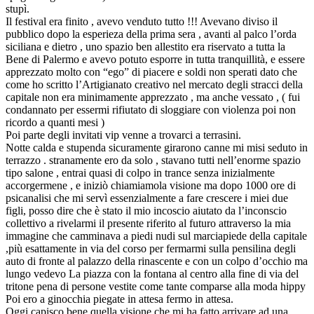
stupì.
Il festival era finito , avevo venduto tutto !!! Avevano diviso il
pubblico dopo la esperieza della prima sera , avanti al palco l’orda
siciliana e dietro , uno spazio ben allestito era riservato a tutta la
Bene di Palermo e avevo potuto esporre in tutta tranquillità, e essere
apprezzato molto con “ego” di piacere e soldi non sperati dato che
come ho scritto l’Artigianato creativo nel mercato degli stracci della
capitale non era minimamente apprezzato , ma anche vessato , ( fui
condannato per essermi rifiutato di sloggiare con violenza poi non
ricordo a quanti mesi )
Poi parte degli invitati vip venne a trovarci a terrasini.
Notte calda e stupenda sicuramente girarono canne mi misi seduto in
terrazzo . stranamente ero da solo , stavano tutti nell’enorme spazio
tipo salone , entrai quasi di colpo in trance senza inizialmente
accorgermene , e iniziò chiamiamola visione ma dopo 1000 ore di
psicanalisi che mi servì essenzialmente a fare crescere i miei due
figli, posso dire che è stato il mio incoscio aiutato da l’inconscio
collettivo a rivelarmi il presente riferito al futuro attraverso la mia
immagine che camminava a piedi nudi sul marciapiede della capitale
,più esattamente in via del corso per fermarmi sulla pensilina degli
auto di fronte al palazzo della rinascente e con un colpo d’occhio ma
lungo vedevo La piazza con la fontana al centro alla fine di via del
tritone pena di persone vestite come tante comparse alla moda hippy
Poi ero a ginocchia piegate in attesa fermo in attesa.
Oggi capisco bene quella visione che mi ha fatto arrivare ad una