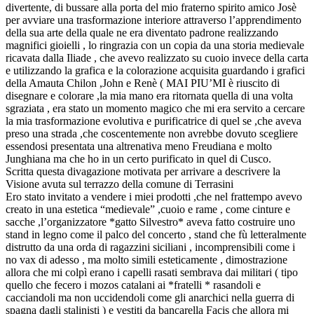
divertente, di bussare alla porta del mio fraterno spirito amico Josè
per avviare una trasformazione interiore attraverso l’apprendimento
della sua arte della quale ne era diventato padrone realizzando
magnifici gioielli , lo ringrazia con un copia da una storia medievale
ricavata dalla Iliade , che avevo realizzato su cuoio invece della carta
e utilizzando la grafica e la colorazione acquisita guardando i grafici
della Amauta Chilon ,John e Renè ( MAI PIU’MI è riuscito di
disegnare e colorare ,la mia mano era ritornata quella di una volta
sgraziata , era stato un momento magico che mi era servito a cercare
la mia trasformazione evolutiva e purificatrice di quel se ,che aveva
preso una strada ,che coscentemente non avrebbe dovuto scegliere
essendosi presentata una altrenativa meno Freudiana e molto
Junghiana ma che ho in un certo purificato in quel di Cusco.
Scritta questa divagazione motivata per arrivare a descrivere la
Visione avuta sul terrazzo della comune di Terrasini
Ero stato invitato a vendere i miei prodotti ,che nel frattempo avevo
creato in una estetica “medievale” ,cuoio e rame , come cinture e
sacche ,l’organizzatore *gatto Silvestro* aveva fatto costruire uno
stand in legno come il palco del concerto , stand che fù letteralmente
distrutto da una orda di ragazzini siciliani , incomprensibili come i
no vax di adesso , ma molto simili esteticamente , dimostrazione
allora che mi colpì erano i capelli rasati sembrava dai militari ( tipo
quello che fecero i mozos catalani ai *fratelli * rasandoli e
cacciandoli ma non uccidendoli come gli anarchici nella guerra di
spagna dagli stalinisti ) e vestiti da bancarella Facis che allora mi