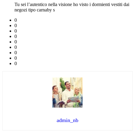
Tu sei l’autentico nella visione ho visto i dormienti vestiti dai
negozi tipo carnaby s
0
0
0
0
0
0
0
0
0
admin_nb