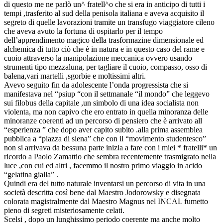
di questo me ne parlò un^ fratell^o che si era in anticipo di tutti i
tempi ,trasferito al sud della penisola italiana e aveva acquisito il
segreto di quelle lavorazioni tramite un transfugo viaggiatore cileno
che aveva avuto la fortuna di ospitarlo per il tempo
dell’apprendimento magico della trasformazine dimensionale ed
alchemica di tutto ciò che è in natura e in questo caso del rame e
cuoio attraverso la manipolazione meccanica ovvero usando
strumenti tipo mezzaluna, per tagliare il cuoio, compasso, osso di
balena,vari martelli ,sgorbie e moltissimi altri.
Avevo seguito fin da adolescente l’onda progressista che si
manifestava nel “psiup “con il settmanale “il mondo” che leggevo
sui filobus della capitale ,un simbolo di una idea socialista non
violenta, ma non capivo che ero entrato in quella minoranza delle
minoranze coerenti ad un percorso di pensiero che è arrivato all
“esperienza ” che dopo aver capito subito .alla prima assemblea
pubblica a “piazza di siena” che con il “movimento studentesco”
non si arrivava da bessuna parte inizia a fare con i miei * fratelli* un
ricordo a Paolo Zamattio che sembra recentemente trasmigrato nella
luce ,con cui ed altri , facemmo il nostro primo viaggio in acido
“gelatina gialla” .
Quindi era del tutto naturale inventarsi un percorso di vita in una
società descritta così bene dal Maestro Jodorowsky e disegnata
colorata magistralmente dal Maestro Magnus nel INCAL fumetto
pieno di segreti misteriosamente celati.
Scelsi , dopo un lunghissimo periodo coerente ma anche molto