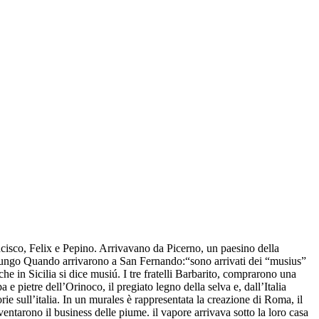
cisco, Felix e Pepino. Arrivavano da Picerno, un paesino della
o lungo Quando arrivarono a San Fernando:“sono arrivati dei “musius”
e in Sicilia si dice musiú. I tre fratelli Barbarito, comprarono una
 pietre dell’Orinoco, il pregiato legno della selva e, dall’Italia
orie sull’italia. In un murales è rappresentata la creazione di Roma, il
entarono il business delle piume. il vapore arrivava sotto la loro casa