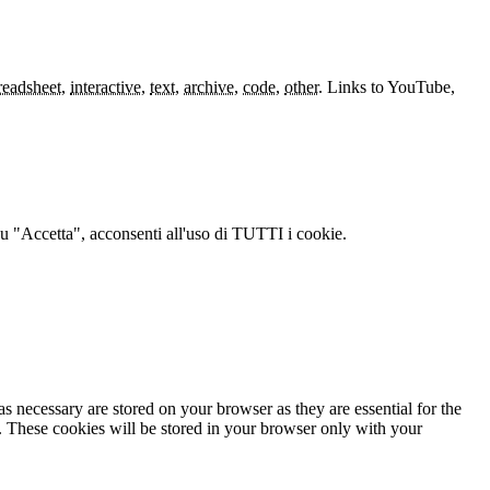
readsheet
,
interactive
,
text
,
archive
,
code
,
other
.
Links to YouTube,
c su "Accetta", acconsenti all'uso di TUTTI i cookie.
s necessary are stored on your browser as they are essential for the
e. These cookies will be stored in your browser only with your