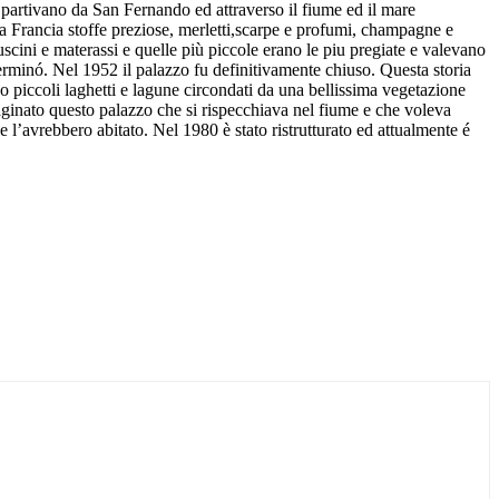
i partivano da San Fernando ed attraverso il fiume ed il mare
la Francia stoffe preziose, merletti,scarpe e profumi, champagne e
uscini e materassi e quelle più piccole erano le piu pregiate e valevano
erminó. Nel 1952 il palazzo fu definitivamente chiuso. Questa storia
 piccoli laghetti e lagune circondati da una bellissima vegetazione
ginato questo palazzo che si rispecchiava nel fiume e che voleva
e l’avrebbero abitato. Nel 1980 è stato ristrutturato ed attualmente é