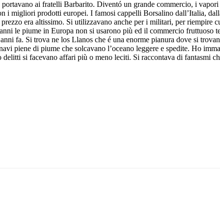
le portavano ai fratelli Barbarito. Diventó un grande commercio, i vapor
i migliori prodotti europei. I famosi cappelli Borsalino dall’Italia, dal
rezzo era altissimo. Si utilizzavano anche per i militari, per riempire c
 anni le piume in Europa non si usarono più ed il commercio fruttuoso t
nni fa. Si trova ne los Llanos che é una enorme pianura dove si trovano
 navi piene di piume che solcavano l’oceano leggere e spedite. Ho imma
 delitti si facevano affari più o meno leciti. Si raccontava di fantasmi ch