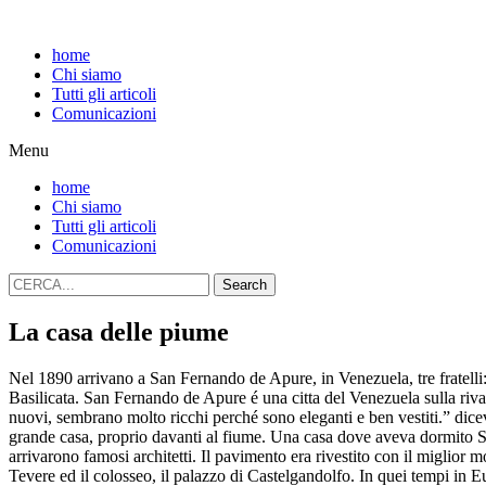
home
Chi siamo
Tutti gli articoli
Comunicazioni
Menu
home
Chi siamo
Tutti gli articoli
Comunicazioni
Search
La casa delle piume
Nel 1890 arrivano a San Fernando de Apure, in Venezuela, tre fratelli
Basilicata. San Fernando de Apure é una citta del Venezuela sulla riv
nuovi, sembrano molto ricchi perché sono eleganti e ben vestiti.” dicev
grande casa, proprio davanti al fiume. Una casa dove aveva dormito Simo
arrivarono famosi architetti. Il pavimento era rivestito con il miglior mo
Tevere ed il colosseo, il palazzo di Castelgandolfo. In quei tempi in E