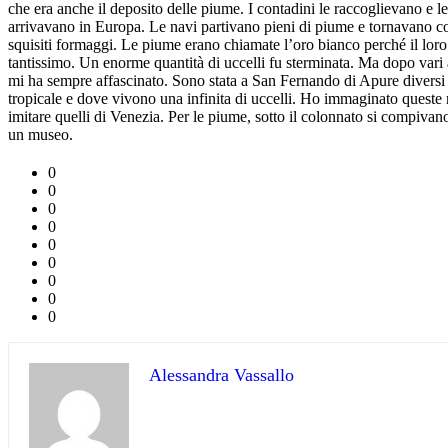
che era anche il deposito delle piume. I contadini le raccoglievano e 
arrivavano in Europa. Le navi partivano pieni di piume e tornavano con 
squisiti formaggi. Le piume erano chiamate l’oro bianco perché il loro p
tantissimo. Un enorme quantità di uccelli fu sterminata. Ma dopo vari
mi ha sempre affascinato. Sono stata a San Fernando di Apure diversi a
tropicale e dove vivono una infinita di uccelli. Ho immaginato queste
imitare quelli di Venezia. Per le piume, sotto il colonnato si compivano
un museo.
0
0
0
0
0
0
0
0
0
Alessandra Vassallo