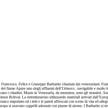
: Francesco, Felice e Giuseppe Barbarito chiamati dai venezuelani: Fran
a del fiume Apure uno degli affluenti dell’Orinoco , navigabile e molt
ano i cittadini. Musiu in Venezuela, da monsieur, sono gli stranieri. Anch
n Bolivar. La ristrutturarono utilizzando materiali arrivati dall’Europa e
saico importato ed i tetti e le pareti affrescati con scene di vita ed alleg
uropa si usavano cappelli adornati con piume di airone. I Barbarito si inv