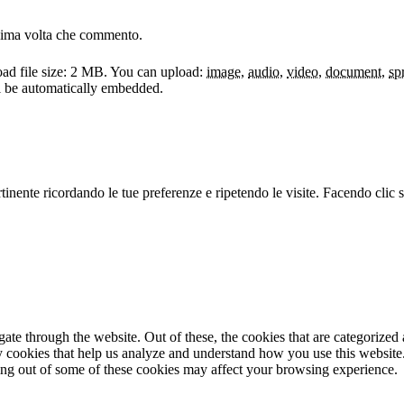
ssima volta che commento.
d file size: 2 MB.
You can upload:
image
,
audio
,
video
,
document
,
sp
ll be automatically embedded.
ertinente ricordando le tue preferenze e ripetendo le visite. Facendo cli
e through the website. Out of these, the cookies that are categorized a
rty cookies that help us analyze and understand how you use this websit
ting out of some of these cookies may affect your browsing experience.