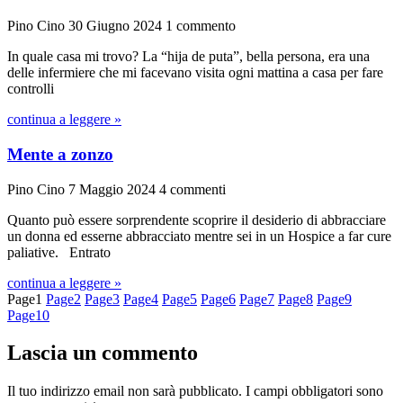
Pino Cino
30 Giugno 2024
1 commento
In quale casa mi trovo? La “hija de puta”, bella persona, era una
delle infermiere che mi facevano visita ogni mattina a casa per fare
controlli
continua a leggere »
Mente a zonzo
Pino Cino
7 Maggio 2024
4 commenti
Quanto può essere sorprendente scoprire il desiderio di abbracciare
un donna ed esserne abbracciato mentre sei in un Hospice a far cure
paliative. Entrato
continua a leggere »
Page
1
Page
2
Page
3
Page
4
Page
5
Page
6
Page
7
Page
8
Page
9
Page
10
Lascia un commento
Il tuo indirizzo email non sarà pubblicato.
I campi obbligatori sono