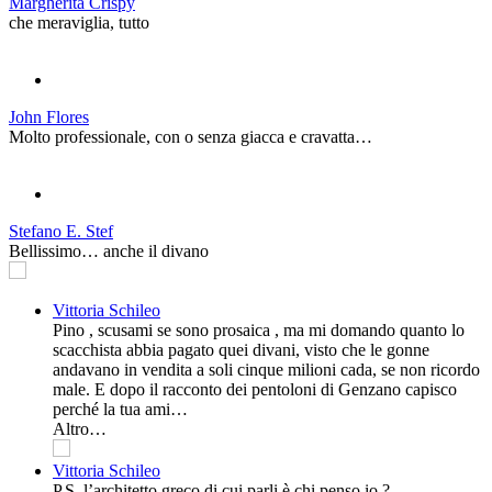
Margherita Crispy
che meraviglia, tutto
John Flores
Molto professionale, con o senza giacca e cravatta…
Stefano E. Stef
Bellissimo… anche il divano
Vittoria Schileo
Pino , scusami se sono prosaica , ma mi domando quanto lo
scacchista abbia pagato quei divani, visto che le gonne
andavano in vendita a soli cinque milioni cada, se non ricordo
male. E dopo il racconto dei pentoloni di Genzano capisco
perché la tua ami…
Altro…
Vittoria Schileo
P.S. l’architetto greco di cui parli è chi penso io ?