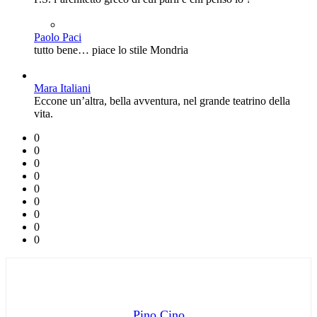
Paolo Paci
tutto bene… piace lo stile Mondria
Mara Italiani
Eccone un’altra, bella avventura, nel grande teatrino della
vita.
0
0
0
0
0
0
0
0
0
Pino Cino