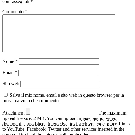
contrassegnati
*
Commento
*
Nome
*
Email
*
Sito web
Salva il mio nome, email e sito web in questo browser per la
prossima volta che commento.
Attachment
The maximum
upload file size: 2 MB.
You can upload:
image
,
audio
,
video
,
document
,
spreadsheet
,
interactive
,
text
,
archive
,
code
,
other
.
Links
to YouTube, Facebook, Twitter and other services inserted in the
comment text will be automatically embedded.