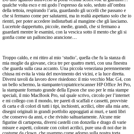
qualche volta esco e mi godo l’espresso da solo, seduto all’ombra
della tettoia, respirando l’aria, guardando gli uccelli che passano e
che si fermano come per salutarmi, ma in realtà aspettano solo che io
rientri, per poter accedere indisturbati al mangime che gli lasciamo.
Lucertole dappertutto, piccole, medie, grandi, che si fermano a
guardarti mentre le esamini, con la vescica sotto il mento che gli si
gonfia come un palloncino arancione…
Troppo caldo, e mi ritiro al mio ‘studio’, quella che fu la stanza di
mia moglie da giovane, circa tre per quattro metri, con una finestra
che guarda sulla casa accanto. Una piccola veneziana perennemente
chiusa mi evita la vista del movimento dei vicini, e la luce diretta.
Diversi tavoli da lavoro dove risiedono: il mio vecchio Mac G4, con
un bello schermo, la stampante/copiatrice/scanner HP Office Jet Pro,
la stampante formato grande della Epson che uso per le mia stampe
speciali, il mio MacBook Pro, sul quale scrivo, circolo per l’internet
e mi collego con il mondo, tre pareti di scaffali e cassetti, provviste
di carta e di colori di tutti i tipi, inchiostri, acrilici, oltre alla mia arte,
disegni originali in grandi portfolio appoggiati ai muri, e tanti libri
che conservo da anni, e che rivisito saltuariamente. Alcune mie
figurine di cartapesta, diversi castelli con donzella e drago di varie
misure e aspetti, colorate con colori acrilici, pure una di noi due in
costume da clown, che usammo come adorno sulla nostra torta