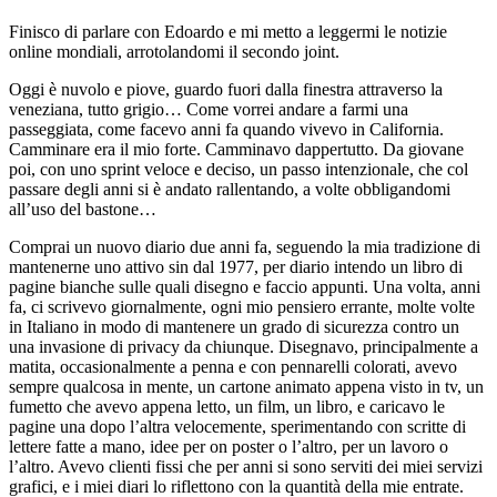
Finisco di parlare con Edoardo e mi metto a leggermi le notizie
online mondiali, arrotolandomi il secondo joint.
Oggi è nuvolo e piove, guardo fuori dalla finestra attraverso la
veneziana, tutto grigio… Come vorrei andare a farmi una
passeggiata, come facevo anni fa quando vivevo in California.
Camminare era il mio forte. Camminavo dappertutto. Da giovane
poi, con uno sprint veloce e deciso, un passo intenzionale, che col
passare degli anni si è andato rallentando, a volte obbligandomi
all’uso del bastone…
Comprai un nuovo diario due anni fa, seguendo la mia tradizione di
mantenerne uno attivo sin dal 1977, per diario intendo un libro di
pagine bianche sulle quali disegno e faccio appunti. Una volta, anni
fa, ci scrivevo giornalmente, ogni mio pensiero errante, molte volte
in Italiano in modo di mantenere un grado di sicurezza contro un
una invasione di privacy da chiunque. Disegnavo, principalmente a
matita, occasionalmente a penna e con pennarelli colorati, avevo
sempre qualcosa in mente, un cartone animato appena visto in tv, un
fumetto che avevo appena letto, un film, un libro, e caricavo le
pagine una dopo l’altra velocemente, sperimentando con scritte di
lettere fatte a mano, idee per on poster o l’altro, per un lavoro o
l’altro. Avevo clienti fissi che per anni si sono serviti dei miei servizi
grafici, e i miei diari lo riflettono con la quantità della mie entrate.