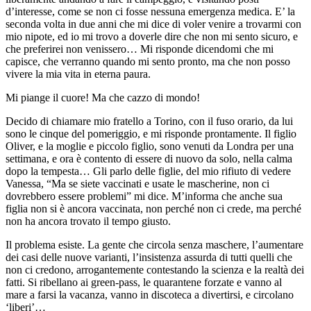
d’interesse, come se non ci fosse nessuna emergenza medica. E’ la
seconda volta in due anni che mi dice di voler venire a trovarmi con
mio nipote, ed io mi trovo a doverle dire che non mi sento sicuro, e
che preferirei non venissero… Mi risponde dicendomi che mi
capisce, che verranno quando mi sento pronto, ma che non posso
vivere la mia vita in eterna paura.
Mi piange il cuore! Ma che cazzo di mondo!
Decido di chiamare mio fratello a Torino, con il fuso orario, da lui
sono le cinque del pomeriggio, e mi risponde prontamente. Il figlio
Oliver, e la moglie e piccolo figlio, sono venuti da Londra per una
settimana, e ora è contento di essere di nuovo da solo, nella calma
dopo la tempesta… Gli parlo delle figlie, del mio rifiuto di vedere
Vanessa, “Ma se siete vaccinati e usate le mascherine, non ci
dovrebbero essere problemi” mi dice. M’informa che anche sua
figlia non si è ancora vaccinata, non perché non ci crede, ma perché
non ha ancora trovato il tempo giusto.
Il problema esiste. La gente che circola senza maschere, l’aumentare
dei casi delle nuove varianti, l’insistenza assurda di tutti quelli che
non ci credono, arrogantemente contestando la scienza e la realtà dei
fatti. Si ribellano ai green-pass, le quarantene forzate e vanno al
mare a farsi la vacanza, vanno in discoteca a divertirsi, e circolano
‘liberi’…