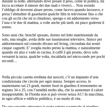
durante la notte, alternando dove posare il peso, come in politica, mi
tocca accettare il minore dei due mali e viverci… Non avendo
l’obbligo di dovermi alzare presto, come facevo quando lavoravo, e
presa l’abitudine di guardarmi qualche film in televisione fino a che
con gli occhi che mi si chiudono, spengo e mi addormento verso
l’una o le due di mattina, a volte anche più tardi, mi piace godermi il
sonno.
Sono anni che, benché sposato, dormo nel letto matrimoniale da
solo, mia moglie, avida delle sue trasmissioni televisive, finisce per
addormentarsi sul comodo divano nel living, circondata dai nostri
cinque cagnetti. E’ sveglia molto presto la mattina, e naturalmente
quando mi alzo e vado in cucina, il caffè è già pronto, devo solo
versarmi la tazza, qualche volta, riscaldarla nel micro-onde per pochi
secondi…
Nella piccola casetta ereditata dai suoceri, c’è un impianto d’aria
condizionata che circola per ogni stanza. Sempre acceso, lo
manteniamo sui 23 gradi, mentre fuori in giardino il termometro ne
registra 34 o 35, con l’umidità molto alta, che fa aumentare il calore
insopportabile. In Florida non si può vivere senza AC! In macchina,
in ogni ufficio e edificio pubblico, è un modo di vita.
Do uno sguardo attraverso la porta vetrata scorrevole al giardino…