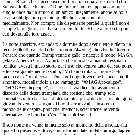
canna. Buona, bei fiori densi e profumati, di una varietà ibrida tra
Sativa e Indica, chiamata “Blue Dream”, ne ho appena comprate
cinque once da un amico di un amico, illegalmente, anche se ho la
tessera obbligatoria per tutti quelli che usano cannabis
medicalmente. Non compro alle dispenserie perché la qualità non è
sempre la migliore, con basso contenuto di THC, e a prezzi troppo
cari dovuti alle forti tasse…
La notte anteriore, ero andato a dormire dopo aver riletto e riletto un
recente filo di mail della figlia minore (44enne) che vive in Oregon.
Pensare che quando Trump venne a galla, e nacque il motto: MAGA
(Make America Great Again), lei che non si era mai interessata di
politica, aveva il muso storto per l’uso che veniva fatto del suo nome
e le dava grandemente fastidio, “Mi hanno rubato il nome! Gli
faccio causa” mi diceva… Due anni dopo invece ne ha accettato il
sinonimo, modellandolo a suo vantaggio, “#MAGApocalipse”,
“#MAGAwethepeople”, ecc., ecc., e via dicendo, assumendo il
discorso della destra trampiana che sostiene che: trump solo
combatte contro la cabala di democratici pedofili, che si mantengono
giovani bevendo il sangue di bimbi terrorizzati… Insomma, il
mondo delle cospire, politiche, mediche, scientifiche, le verità
alternative che inondano YouTube e altri social.
Il suo nome mi venne in mente solo al momento della nascita, alla
quale fui presente, e dove, con le forbici datemi dal chirurgo, tagliai