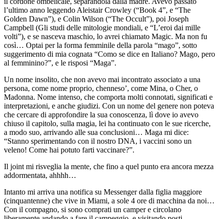
il cordone ombelicale, separandola dalla madre. Avevo passato
l’ultimo anno leggendo Aleistair Crowley (“Book 4”, e “The
Golden Dawn”), e Colin Wilson (“The Occult”), poi Joseph
Campbell (Gli studi delle mitologie mondiali, e “L’eroi dai mille
volti”), e se nasceva maschio, lo avrei chiamato Magic. Ma non fu
così… Optai per la forma femminile della parola “mago”, sotto
suggerimento di mia cognata “Como se dice en Italiano? Mago, pero
al femminino?”, e le risposi “Maga”.
Un nome insolito, che non avevo mai incontrato associato a una
persona, come nome proprio, chenneso’, come Mina, o Cher, o
Madonna. Nome intenso, che comporta molti connotati, significati e
interpretazioni, e anche giudizi. Con un nome del genere non poteva
che cercare di approfondire la sua conoscenza, lì dove io avevo
chiuso il capitolo, sulla magia, lei ha continuato con le sue ricerche,
a modo suo, arrivando alle sua conclusioni… Maga mi dice:
“Stanno sperimentando con il nostro DNA, i vaccini sono un
veleno! Come hai potuto farti vaccinare?”.
Il joint mi risveglia la mente, che fino a quel punto era ancora mezza
addormentata, ahhhh…
Intanto mi arriva una notifica su Messenger dalla figlia maggiore
(cinquantenne) che vive in Miami, a sole 4 ore di macchina da noi…
Con il compagno, si sono comprati un camper e circolano
liberamente andando a fare il campeggio, e visitando posti