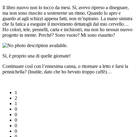
Il libro nuovo non lo tocco da mesi. Sì, avevo ripreso a disegnare,
ma non sono riuscito a sostenerne un ritmo. Quando lo apro e
guardo ai agli schizzi appena fatti, non m’ispirano. La mano sinistra
che fa fatica a eseguire il movimento dettatogli dal mio cervello…
Ho colori, tele, pennelli, carta e inchiostri, ma non ho nessun nuovo
progetto in mente. Perché? Sono vuoto? Mi sono esaurito?
Sì, è proprio una di quelle giornate!
Continuare così con l’ennesima canna, o ritornare a letto e farsi la
pennichella? (Inutile, dato che ho bevuto troppo caffè)…
1
2
1
0
0
0
0
0
0