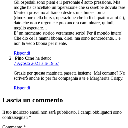
Gli ospedali sono pieni e il personale é sotto pressione. Mia
moglie ha cancellato un’operazione che si sarebbe dovuta fare
Martedi prossimo al fianco destro, una bursectomia
(rimozione della bursa, operazione che io feci quattro anni fa),
dato che non é urgente e puo ancora camminare, quindi,
meglio aspettare…
E’ un momento storico veramente serio! Per il mondo intero!
Che dio ce la manni bbona, direi, ma sono noncredente… e
non la vedo bbona per niente.
Rispondi
Pino Cino
ha detto:
7 Agosto 2021 alle 19:57
Grazie per questa mattinata passata insieme. Mal comune? Ne
scriverò anche io per far compagnia a te e Margherita Crispy.
Rispondi
Lascia un commento
Il tuo indirizzo email non sarà pubblicato.
I campi obbligatori sono
contrassegnati
*
Commento
*