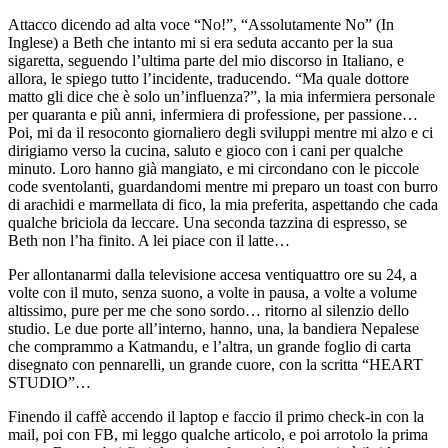
Attacco dicendo ad alta voce “No!”, “Assolutamente No” (In
Inglese) a Beth che intanto mi si era seduta accanto per la sua
sigaretta, seguendo l’ultima parte del mio discorso in Italiano, e
allora, le spiego tutto l’incidente, traducendo. “Ma quale dottore
matto gli dice che è solo un’influenza?”, la mia infermiera personale
per quaranta e più anni, infermiera di professione, per passione…
Poi, mi da il resoconto giornaliero degli sviluppi mentre mi alzo e ci
dirigiamo verso la cucina, saluto e gioco con i cani per qualche
minuto. Loro hanno già mangiato, e mi circondano con le piccole
code sventolanti, guardandomi mentre mi preparo un toast con burro
di arachidi e marmellata di fico, la mia preferita, aspettando che cada
qualche briciola da leccare. Una seconda tazzina di espresso, se
Beth non l’ha finito. A lei piace con il latte…
Per allontanarmi dalla televisione accesa ventiquattro ore su 24, a
volte con il muto, senza suono, a volte in pausa, a volte a volume
altissimo, pure per me che sono sordo… ritorno al silenzio dello
studio. Le due porte all’interno, hanno, una, la bandiera Nepalese
che comprammo a Katmandu, e l’altra, un grande foglio di carta
disegnato con pennarelli, un grande cuore, con la scritta “HEART
STUDIO”…
Finendo il caffè accendo il laptop e faccio il primo check-in con la
mail, poi con FB, mi leggo qualche articolo, e poi arrotolo la prima