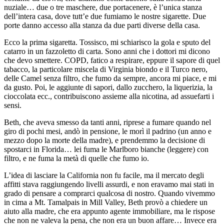
nuziale… due o tre maschere, due portacenere, è l’unica stanza
dell’intera casa, dove tutt’e due fumiamo le nostre sigarette. Due
porte danno accesso alla stanza da due parti diverse della casa.
Ecco la prima sigaretta. Tossisco, mi schiarisco la gola e sputo del
catarro in un fazzoletto di carta. Sono anni che i dottori mi dicono
che devo smettere. COPD, fatico a respirare, eppure il sapore di quel
tabacco, la particolare miscela di Virginia biondo e il Turco nero,
delle Camel senza filtro, che fumo da sempre, ancora mi piace, e mi
da gusto. Poi, le aggiunte di sapori, dallo zucchero, la liquerizia, la
cioccolata ecc., contribuiscono assieme alla nicotina, ad assuefarti i
sensi.
Beth, che aveva smesso da tanti anni, riprese a fumare quando nel
giro di pochi mesi, andò in pensione, le morì il padrino (un anno e
mezzo dopo la morte della madre), e prendemmo la decisione di
spostarci in Florida… lei fuma le Marlboro bianche (leggere) con
filtro, e ne fuma la metà di quelle che fumo io.
L’idea di lasciare la California non fu facile, ma il mercato degli
affitti stava raggiungendo livelli assurdi, e non eravamo mai stati in
grado di pensare a comprarci qualcosa di nostro. Quando vivemmo
in cima a Mt. Tamalpais in Mill Valley, Beth provò a chiedere un
aiuto alla madre, che era appunto agente immobiliare, ma le rispose
che non ne valeva la pena, che non era un buon affare… Invece era