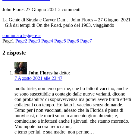
John Flores
27 Giugno 2021
2 commenti
La Gente di Strada e Carver Dan… John Flores – 27 Giugno, 2021
Già dai tempi di On the Road, parlo del 1963, viaggiando
continua a leggere »
Page
1
Page
2
Page
3
Page
4
Page
5
Page
6
Page
7
2 risposte
John Flores
ha detto:
7 Agosto 2021 alle 23:47
molto triste, non temo per me, che ho fatto il vaccino, anche
se sono suscettibile a contagio dalle nuove varianti, dicono
con probabilita’ di sopravvivenza ma potrei avere brutti effetti
collaterali con tempo. Ho fatto il vaccino senza domande.
Temo per i non vaccinati, adesso che la Florida é piena di
nuovi casi, e le morti sono in aumento giornalmente, e,
cominciano a infettarsi anche i giovani, che stanno morendo.
Mio nipote ha ora tredici anni,
e temo per lui, e sua madre, non per me…