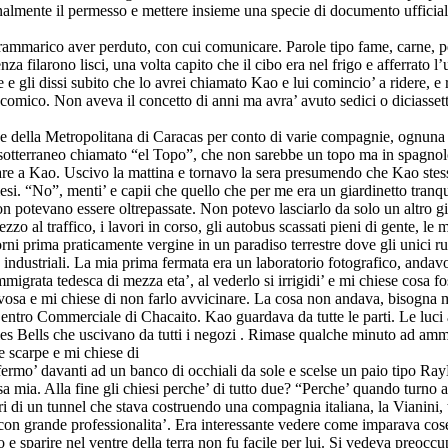
 finalmente il permesso e mettere insieme una specie di documento uffici
e rammarico aver perduto, con cui comunicare. Parole tipo fame, carne, 
za filarono lisci, una volta capito che il cibo era nel frigo e afferrato l
gli dissi subito che lo avrei chiamato Kao e lui comincio’ a ridere, e
o comico. Non aveva il concetto di anni ma avra’ avuto sedici o diciasse
e della Metropolitana di Caracas per conto di varie compagnie, ognuna de
 sotterraneo chiamato “el Topo”, che non sarebbe un topo ma in spagnol
 a Kao. Uscivo la mattina e tornavo la sera presumendo che Kao stesse 
si. “No”, menti’ e capii che quello che per me era un giardinetto tranqui
potevano essere oltrepassate. Non potevo lasciarlo da solo un altro gior
al traffico, i lavori in corso, gli autobus scassati pieni di gente, le mo
i prima praticamente vergine in un paradiso terrestre dove gli unici rum
 industriali. La mia prima fermata era un laboratorio fotografico, andavo a
immigrata tedesca di mezza eta’, al vederlo si irrigidi’ e mi chiese cos
osa e mi chiese di non farlo avvicinare. La cosa non andava, bisogna mi
ntro Commerciale di Chacaito. Kao guardava da tutte le parti. Le luci al 
gles Bells che uscivano da tutti i negozi . Rimase qualche minuto ad amm
ve scarpe e mi chiese di
ermo’ davanti ad un banco di occhiali da sole e scelse un paio tipo RayBa
asa mia. Alla fine gli chiesi perche’ di tutto due? “Perche’ quando turno
di un tunnel che stava costruendo una compagnia italiana, la Vianini, tut
con grande professionalita’. Era interessante vedere come imparava cos
 e sparire nel ventre della terra non fu facile per lui. Si vedeva preoccu