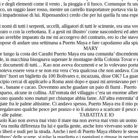
li e degli elementi come il vento , la pioggia e il fuoco. Comunque fu 
o, un raggio laser rosso, mentre un carrello trasportatore portava via la
impadronisse di lui. Ripensandoci credo che per lui quella fu una esperie
i di tutti i serpenti, uccelli, alligatori di tutti le scimmie, era una v
aro o con la cerbottana. E a gesti mi illustro’ come nascondersi ed atten
ao avrebbe imparato da me mi accorgevo del contrario, ero io che stavo
opose di andare una settimana a Puerto Maya e fare capodanno alla spia
MARY
 lungo la costa dei Caraibi Puerto Maya era una comunita’ discendente da 
acile, in macchina bisognava superare le montagne della Colonia Tovar e 
 etc documenti di tutti… Kao non aveva documenti e se lo volevano porta
n poteva essere vera e se non era vera c’era qualcosa che non andava. 
iro’ fuori un biglietto da 100 Bolivares e, incazzata, disse OK? La gu
incipio cercai di applicarlo a Roma anni dopo e quasi mi arrestavano per
s , banane e cacao. Dovemmo anche guadare un paio di fiumi . Puerto M
ne sparso, alcune in collina. All’entrata del villaggio c’era un enorme 
dono quando sono maturi per chiunque abbia fame. All’altra estremita’ de
giate fra le palme altissime. Ci andavo spesso, Puerto Maya era il mio 
 regalavano qualche pesce per pranzo e io li aiutavo a scaricare il pes
 alle palme.
TABATITA E IO
olo Kao non aveva mai visto il mare ma non aveva mai visto un uomo n
c’era molta differenza fra lui e quella gente, anche loro vivevano sotto 
iberi e nudi per la strada. Anche i neri di Puerto Maya ebbero le stesse 
i libero’ delle scarpe, si tolse la maglietta e i pantaloni e rimase in pe