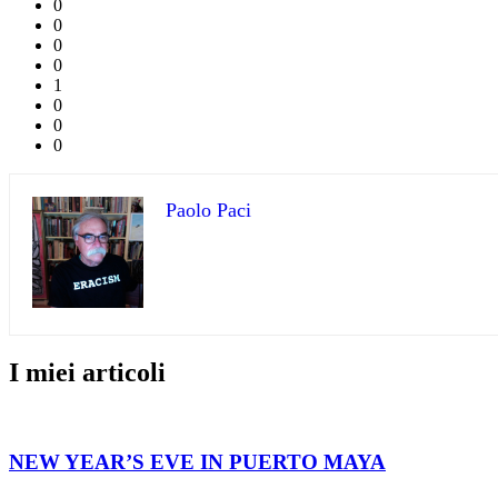
0
0
0
0
1
0
0
0
Paolo Paci
I miei articoli
NEW YEAR’S EVE IN PUERTO MAYA