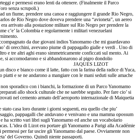
teggi e permessi erano lenti da ottenere. (Finalmente il Parco
oro senza scrupoli.)
o ad un fiume, prendere una canoa e raggiungere il grande Rio Negro,
n Carlos de Rio Negro dove doveva prendere una “avioneta”, un aereo
era arrivato alla postazione militare sul Rio Negro per prendere la
fiume c’e’ la Colombia e regolarmente i militari venezuelani
ornimento.
a era accompagnato da due giovani indios Yanomamo che mi guardavano
a mo’ di orecchini, avevano piume di pappagallo gialle e verdi . Uno di
altro e tre altri aghi erano simmetricamente conficcati sul mento. Ai
he, si accomodarono e si abbandonarono al pigro dondolio
AQUES LIZOT
n disco e bianco come il latte, fatto con la farina della radice di Yuca,
o piatti e se ne andarono a mangiare con le mani seduti sulle amache
e non sporadico con i bianchi, la formazione di un Parco Yanomamo
eparati allo shock culturale che ne sarebbe seguito. Per fare cio’ si
ritrovati nel cemento armato dell’aeroporto internazionale di Maiquetia
stato casa loro durante i giorni seguenti, era quello che piu’
 di passaggio, pappagalli che andavano e venivano e una mamma opossum
ia e ha scritto vari libri sugli Yanomamo ed anche un vocabolario
racas. L’idea di Lizot era portare gli Yanomamo a Parigi alla Académie
e i permessi per far uscire gli Yanomamo dal paese. Ovviamente non
ieta’ del Governo. Quindi niente passaporti.