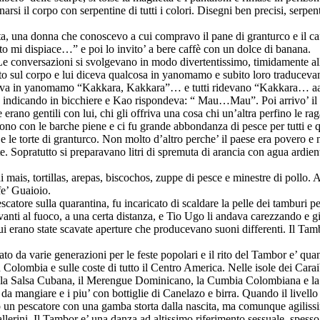
arsi il corpo con serpentine di tutti i colori. Disegni ben precisi, serpent
a, una donna che conoscevo a cui compravo il pane di granturco e il caff
nto mi dispiace…” e poi lo invito’ a bere caffè con un dolce di banana.
e conversazioni si svolgevano in modo divertentissimo, timidamente all’
fatto sul corpo e lui diceva qualcosa in yanomamo e subito loro traducev
duceva in yanomamo “Kakkara, Kakkara”… e tutti ridevano “Kakkara… a
va indicando in bicchiere e Kao rispondeva: “ Mau…Mau”. Poi arrivo’ il 
rano gentili con lui, chi gli offriva una cosa chi un’altra perfino le rag
ono con le barche piene e ci fu grande abbondanza di pesce per tutti e 
 le torte di granturco. Non molto d’altro perche’ il paese era povero e 
te. Sopratutto si preparavano litri di spremuta di arancia con agua ard
mais, tortillas, arepas, biscochos, zuppe di pesce e minestre di pollo. 
fe’ Guaioio.
tore sulla quarantina, fu incaricato di scaldare la pelle dei tamburi perch
vanti al fuoco, a una certa distanza, e Tio Ugo li andava carezzando e g
 cui erano state scavate aperture che producevano suoni differenti. Il T
o da varie generazioni per le feste popolari e il rito del Tambor e’ quan
 Colombia e sulle coste di tutto il Centro America. Nelle isole dei Cara
o la Salsa Cubana, il Merengue Dominicano, la Cumbia Colombiana e la 
 mangiare e i piu’ con bottiglie di Canelazo e birra. Quando il livello e
 pescatore con una gamba storta dalla nascita, ma comunque agilissimo e
llerini. Il Tambor e’ una danza ad altissimo riferimento sessuale, spesso 