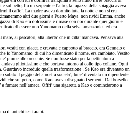
ia era con lui e dormiva tranquilla a seno nudo fra le braccia di
 sul petto, fra un serpente e l’altro, la ragazza della spiaggia aveva
rmi il caffe’. La madre aveva dormito tutta la notte e non si era
” Rimanemmo altri due giorni a Puerto Maya, non rividi Emma, anche
agazza di Kao era dolcissima e rimase con noi durante quei giorni e
imenticato di essere uno Yanomamo della selva amazzonica ed era
mare, ai pescatori, alla liberta’ che in citta’ mancava. Pensava alla
ri vestiti con giacca e cravatta e cappotto al braccio, era Gennaio e
anche lo Yanomamo, di cui ho dimenticato il nome, era cambiato. Vestito
 ne’ piume alle orecchie. Se non fosse stato per la pettinatura a
ui andava ghiottissimo e che portava intorno al collo tipo collane. Ogni
una. Guardavo incredulo quella trasformazione . Se Kao era diventato un
 subito il peggio della nostra societa’, lui e’ diventato un dipendente
 vidi che sul petto, come Kao, aveva disegnato i serpenti. Dal borsello
ndo’ a fumare nell’amaca. Offri’ una sigaretta a Kao e cominciarono a
a di antichi testi arabi.