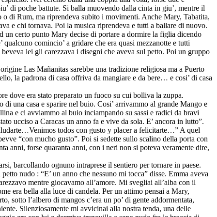
u’ di poche battute. Si balla muovendo dalla cinta in giu’, mentre il
zo o di Rum, ma riprendeva subito i movimenti. Anche Mary, Tabatita,
a e chi tornava. Poi la musica riprendeva e tutti a ballare di nuovo.
Ad un certo punto Mary decise di portare a dormire la figlia dicendo
he’ qualcuno comincio’ a gridare che era quasi mezzanotte e tutti
 beveva lei gli carezzava i disegni che aveva sul petto. Poi un gruppo
 origine Las Mañanitas sarebbe una tradizione religiosa ma a Puerto
ello, la padrona di casa offriva da mangiare e da bere… e cosi’ di casa
ore dove era stato preparato un fuoco su cui bolliva la zuppa.
tro di una casa e sparire nel buio. Cosi’ arrivammo al grande Mango e
llina e ci avviammo al buio inciampando su sassi e radici da bravi
stato ucciso a Caracas un anno fa e vive da sola. E’ ancora in lutto”.
saludarte…Venimos todos con gusto y placer a felicitarte…” A quel
 bevve “con mucho gusto”. Poi si sedette sullo scalino della porta con
enta anni, forse quaranta anni, con i neri non si poteva veramente dire,
i, barcollando ognuno intraprese il sentiero per tornare in paese.
e a petto nudo : “E’ un anno che nessuno mi tocca” disse. Emma aveva
he carezzavo mentre giocavamo all’amore. Mi svegliai all’alba con il
ome era bella alla luce di candela. Per un attimo pensai a Mary,
to, sotto l’albero di mangos c’era un po’ di gente addormentata,
iente. Silenziosamente mi avvicinai alla nostra tenda, una delle