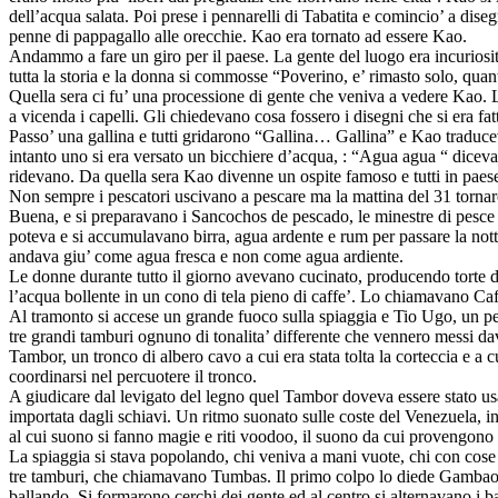
dell’acqua salata. Poi prese i pennarelli di Tabatita e comincio’ a disegn
penne di pappagallo alle orecchie. Kao era tornato ad essere Kao.
Andammo a fare un giro per il paese. La gente del luogo era incuriosit
tutta la storia e la donna si commosse “Poverino, e’ rimasto solo, qua
Quella sera ci fu’ una processione di gente che veniva a vedere Kao. L
a vicenda i capelli. Gli chiedevano cosa fossero i disegni che si era 
Passo’ una gallina e tutti gridarono “Gallina… Gallina” e Kao tra
intanto uno si era versato un bicchiere d’acqua, : “Agua agua “ dice
ridevano. Da quella sera Kao divenne un ospite famoso e tutti in paese e
Non sempre i pescatori uscivano a pescare ma la mattina del 31 tornar
Buena, e si preparavano i Sancochos de pescado, le minestre di pesce e
poteva e si accumulavano birra, agua ardente e rum per passare la not
andava giu’ come agua fresca e non come agua ardiente.
Le donne durante tutto il giorno avevano cucinato, producendo torte di 
l’acqua bollente in un cono di tela pieno di caffe’. Lo chiamavano Ca
Al tramonto si accese un grande fuoco sulla spiaggia e Tio Ugo, un pesca
tre grandi tamburi ognuno di tonalita’ differente che vennero messi da
Tambor, un tronco di albero cavo a cui era stata tolta la corteccia e a
coordinarsi nel percuotere il tronco.
A giudicare dal levigato del legno quel Tambor doveva essere stato usat
importata dagli schiavi. Un ritmo suonato sulle coste del Venezuela, in
al cui suono si fanno magie e riti voodoo, il suono da cui provengon
La spiaggia si stava popolando, chi veniva a mani vuote, chi con cose da
tre tamburi, che chiamavano Tumbas. Il primo colpo lo diede Gambao un
ballando. Si formarono cerchi dei gente ed al centro si alternavano i ba