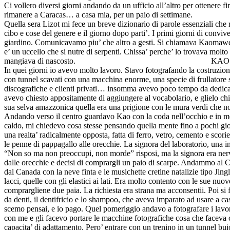
Ci vollero diversi giorni andando da un ufficio all’altro per ottenere
rimanere a Caracas… a casa mia, per un paio di settimane.
Quella sera Lizot mi fece un breve dizionario di parole essenziali ch
cibo e cose del genere e il giorno dopo parti’. I primi giorni di conviven
giardino. Comunicavamo piu’ che altro a gesti. Si chiamava Kaomawe e 
e’ un uccello che si nutre di serpenti. Chissa’ perche’ lo trovava molt
mangiava di nascosto.
KAO
In quei giorni io avevo molto lavoro. Stavo fotografando la costruzion
con tunnel scavati con una macchina enorme, una specie di frullatore
discografiche e clienti privati… insomma avevo poco tempo da dedicare
avevo chiesto appositamente di aggiungere al vocabolario, e glielo chie
sua selva amazzonica quella era una prigione con le mura verdi che non 
Andando verso il centro guardavo Kao con la coda nell’occhio e in mezzo 
caldo, mi chiedevo cosa stesse pensando quella mente fino a pochi giorn
una realta’ radicalmente opposta, fatta di ferro, vetro, cemento e scorie
le penne di pappagallo alle orecchie. La signora del laboratorio, una 
“Non so ma non preoccupi, non morde” risposi, ma la signora era nerv
dalle orecchie e decisi di comprargli un paio di scarpe. Andammo al Ce
dal Canada con la neve finta e le musichette cretine natalizie tipo Jin
lacci, quelle con gli elastici ai lati. Era molto contento con le sue nuo
comprargliene due paia. La richiesta era strana ma acconsentii. Poi si f
da denti, il dentifricio e lo shampoo, che aveva imparato ad usare a c
scemo pensai, e io pago. Quel pomeriggio andavo a fotografare i lavori 
con me e gli facevo portare le macchine fotografiche cosa che faceva 
capacita’ di adattamento. Pero’ entrare con un trenino in un tunnel buio