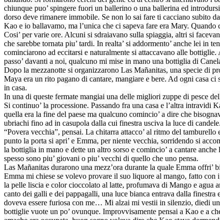
chiunque puo’ spingere fuori un ballerino o una ballerina ed introdursi
dorso deve rimanere immobile. Se non lo sai fare ti cacciano subito 
Kao e io ballavamo, ma l’unica che ci sapeva fare era Mary. Quando c’e
Cosi’ per varie ore. Alcuni si sdraiavano sulla spiaggia, altri si face
che sarebbe tornata piu’ tardi. In realta’ si addormento’ anche lei in 
cominciarono ad eccitarsi e naturalmente si attaccavano alle bottiglie
passo’ davanti a noi, qualcuno mi mise in mano una bottiglia di Canela
Dopo la mezzanotte si organizzarono Las Mañanitas, una specie di pro
Maya era un rito pagano di cantare, mangiare e bere. Ad ogni casa ci s
in casa.
In una di queste fermate mangiai una delle migliori zuppe di pesce dell
Si continuo’ la processione. Passando fra una casa e l’altra intravidi
quella era la fine del paese ma qualcuno comincio’ a dire che bisogna
ubriachi fino ad in casupola dalla cui finestra usciva la luce di candel
“Povera vecchia”, pensai. La chitarra attacco’ al ritmo del tamburel
punto la porta si apri’ e Emma, per niente vecchia, sorridendo si accom
la bottiglia in mano e dette un altro sorso e comincio’ a cantare anche 
spesso sono piu’ giovani o piu’ vecchi di quello che uno pensa.
Las Mañanitas durarono una mezz’ora durante la quale Emma offri’ bisc
Emma mi chiese se volevo provare il suo liquore al mango, fatto con i
la pelle liscia e color cioccolato al latte, profumava di Mango e agua ar
canto dei galli e dei pappagalli, una luce bianca entrava dalla finestr
doveva essere furiosa con me… Mi alzai mi vestii in silenzio, diedi u
bottiglie vuote un po’ ovunque. Improvvisamente pensai a Kao e a che s