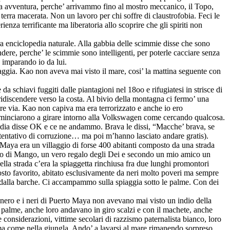
una avventura, perche’ arrivammo fino al mostro meccanico, il Topo,
 terra macerata. Non un lavoro per chi soffre di claustrofobia. Feci le
nza terrificante ma liberatoria allo scoprire che gli spiriti non
era enciclopedia naturale. Alla gabbia delle scimmie disse che sono
dere, perche’ le scimmie sono intelligenti, per poterle cacciare senza
 imparando io da lui.
ggia. Kao non aveva mai visto il mare, cosi’ la mattina seguente con
schiavi fuggiti dalle piantagioni nel 18oo e rifugiatesi in strisce di
ridiscendere verso la costa. Al bivio della montagna ci fermo’ una
re via. Kao non capiva ma era terrorizzato e anche io ero
Cominciarono a girare intorno alla Volkswagen come cercando qualcosa.
ardia disse OK e ce ne andammo. Brava le dissi, “Macche’ brava, se
 tentativo di corruzione… ma poi m’hanno lasciato andare gratis).
aya era un villaggio di forse 400 abitanti composto da una strada
albero di Mango, un vero regalo degli Dei e secondo un mio amico un
lla strada c’era la spiaggetta rinchiusa fra due lunghi promontori
posto favorito, abitato esclusivamente da neri molto poveri ma sempre
ce dalla barche. Ci accampammo sulla spiaggia sotto le palme. Con dei
ero e i neri di Puerto Maya non avevano mai visto un indio della
le palme, anche loro andavano in giro scalzi e con il machete, anche
considerazioni, vittime secolari di razzismo paternalista bianco, loro
rizoma come nella giungla. Ando’ a lavarsi al mare rimanendo sorpreso