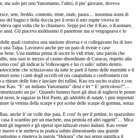
ale, ma solo per uno Yanomamo, l’altro, il piu’ giovane, doveva
pesce, sete, freddo, contento, triste, male, paura… insomma nomi di
’uso del bagno e della doccia per il resto il mio ospite viveva in
 rideva ogni volta che lo chiamavo. Seppi poi che il Kao, o Kaomare,
tte anni. Gli piaceva moltissimo il panettone ma si vergognava e lo
lle quali costruiva una stazione diversa e si collegavano fra di loro
o una Talpa. Lavoravo anche per un paio di riviste e case
bene. Una mattina prima di uscire lo vidi triste, una parola che
llo, una oasi in mezzo al casino disordinato di Caracas, rispetto alla
no cosi’ gli indicai la Volkswagen e lui ci salto’ subito dentro.
tociclette che schizzavano da tutte le parti il fumo delle marmitte e il
ori sono i canti degli uccelli ed ora catapultata a confrontarsi con
 ritirare delle foto e lasciare dei rullini. Kao era uscito scalzo e con
a fosse Kao. “E’ un indiano Yanomamo” dissi e lei “ E’ pericoloso?”…
metizzarlo un po’. Quando fummo fuori gli dissi di togliersi le penne
neon, le ragazze in Hot Pants, gli addobbi di natale, i pini importati
irare la vetrina della scarpe e poi scelse delle scarpe di gomma, senza
n, anche li’ ne volle due paia. E cosi’ fu per il pettine, lo spazzolino
 a casa li scambio per un machete, una pentola ed altri oggetti”… Mica
ti gli ingeneri e gli operai specializzati erano italiani. Kao venne
e nuove e le metteva in pratica subito dimostrando una grande
patissimo e ripeteva la parola “Hekura” che poi seppi significa il