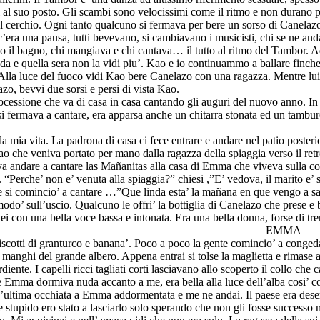
 al suo posto. Gli scambi sono velocissimi come il ritmo e non durano pi
dal cerchio. Ogni tanto qualcuno si fermava per bere un sorso di Canela
ra una pausa, tutti bevevano, si cambiavano i musicisti, chi se ne andav
vano il bagno, chi mangiava e chi cantava… il tutto al ritmo del Tambor. 
tenda e quella sera non la vidi piu’. Kao e io continuammo a ballare finc
. Alla luce del fuoco vidi Kao bere Canelazo con una ragazza. Mentre lui
zo, bevvi due sorsi e persi di vista Kao.
cessione che va di casa in casa cantando gli auguri del nuovo anno. In
i fermava a cantare, era apparsa anche un chitarra stonata ed un tambur
a mia vita. La padrona di casa ci fece entrare e andare nel patio posteri
 Kao che veniva portato per mano dalla ragazza della spiaggia verso il re
va andare a cantare las Mañanitas alla casa di Emma che viveva sulla co
e. “Perche’ non e’ venuta alla spiaggia?” chiesi ,”E’ vedova, il marito e’ 
lo e si comincio’ a cantare …”Que linda esta’ la mañana en que vengo a 
odo’ sull’uscio. Qualcuno le offri’ la bottiglia di Canelazo che prese e
lei con una bella voce bassa e intonata. Era una bella donna, forse di tr
EMMA
otti di granturco e banana’. Poco a poco la gente comincio’ a congedars
 manghi del grande albero. Appena entrai si tolse la maglietta e rimas
diente. I capelli ricci tagliati corti lasciavano allo scoperto il collo c
a e Emma dormiva nuda accanto a me, era bella alla luce dell’alba cosi’ c
n’ultima occhiata a Emma addormentata e me ne andai. Il paese era deser
tupido ero stato a lasciarlo solo sperando che non gli fosse successo n