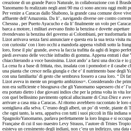
creazione di un grande Parco Naturale, in collaborazione con il Brasil
Yanomamo fu realizzato negli anni 90 ma ci sono ancora oggi molti prob
Per venire a Caracas dallo Shabono, la grande casa comune dove viveva
affluente dell’Amazonia. Da li’ , navigando diverse ore contro corre
Chessna , per Puerto Ayacucho e da li’ finalmente un volo per Caracas.
barca a motore, i militari avevano finito la benzina e dovette aspettare
rivendevano la benzina del governo ai Colombiani, per trasformarla in
Lizot arrivava senza farsi annunciare e questa era la sua terza visit
con curiosita’ con i loro occhi a mandorla appena visibili sotto la fran
loro, forse il piu’ grande, aveva la faccia trafitta da aghi di legno per
piedi avevano delle vecchie infradito di gomma. Appena entrati i du
chiacchierando a voce bassissima. Lizot ando’ a farsi una doccia e i
La cena fu a base di frittata, riso, insalata con i pomodori e il casabe
una pianta che cresce nella giungla e che e’ il nutrimento base degli
con una familiarita’ di gesto che sembrava fossero a casa loro. “ Di fa
Lizot aveva in mente un progetto ambizioso=. Considerando che prima
non era sufficiente e bisognava che gli Yanomamo sapessero chi e’ l’uom
era portato dietro i due giovani indios che per la prima volta in vita l
con quel bellissimo pavimento optical allucinante di Cruz-Diez e avev
arrivare a casa mia a Caracas. Al ritorno avrebbero raccontato le loro e
somigliava alla selva. C’erano degli alberi, un po’ di verde, piante 
che ogni tanto, la sera, appariva con tutti i suoi piccoli in fila india
Spagnolo/Yanomamo, parlava perfettamente la loro lingua e si occupava
Française di cui il suo maestro Levy Strauss, l’autore di Tristes Tro
esisteva un censimento degli indiani, non c’era un indirizzo, una data d