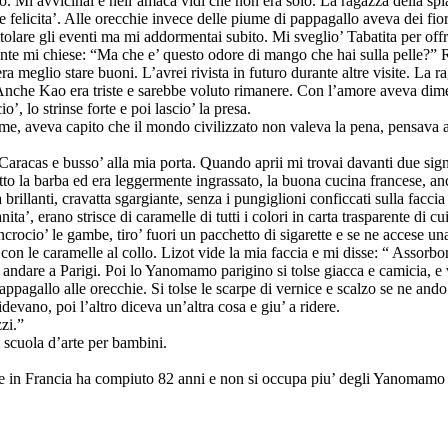
i avvicinai e nell’amaca vidi che non era solo. La ragazza della spiagg
elicita’. Alle orecchie invece delle piume di pappagallo aveva dei fiori e
lare gli eventi ma mi addormentai subito. Mi sveglio’ Tabatita per offri
ente mi chiese: “Ma che e’ questo odore di mango che hai sulla pelle?
 meglio stare buoni. L’avrei rivista in futuro durante altre visite. La r
i. Anche Kao era triste e sarebbe voluto rimanere. Con l’amore aveva d
, lo strinse forte e poi lascio’ la presa.
me, aveva capito che il mondo civilizzato non valeva la pena, pensava al 
aracas e busso’ alla mia porta. Quando aprii mi trovai davanti due signo
atto la barba ed era leggermente ingrassato, la buona cucina francese, 
rillanti, cravatta sgargiante, senza i pungiglioni conficcati sulla faccia
ta’, erano strisce di caramelle di tutti i colori in carta trasparente di c
incrocio’ le gambe, tiro’ fuori un pacchetto di sigarette e se ne accese 
n le caramelle al collo. Lizot vide la mia faccia e mi disse: “ Assorbono
on andare a Parigi. Poi lo Yanomamo parigino si tolse giacca e camicia, e
di pappagallo alle orecchie. Si tolse le scarpe di vernice e scalzo se ne a
evano, poi l’altro diceva un’altra cosa e giu’ a ridere.
zi.”
a scuola d’arte per bambini.
ive in Francia ha compiuto 82 anni e non si occupa piu’ degli Yanomamo m