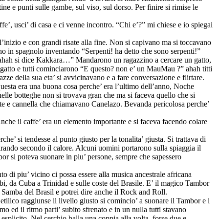
ine e punti sulle gambe, sul viso, sul dorso. Per finire si rimise le
e’, usci’ di casa e ci venne incontro. “Chi e’?” mi chiese e io spiegai
inizio e con grandi risate alla fine. Non si capivano ma si toccavano
ano in spagnolo inventando “Serpenti! ha detto che sono serpenti!”
ahah si dice Kakkara…” Mandarono un ragazzino a cercare un gatto,
gatto e tutti cominciarono “E questo? non e’ un MauMau ?” ahah titti
azze della sua eta’ si avvicinavano e a fare conversazione e flirtare.
questa era una buona cosa perche’ era l’ultimo dell’anno, Noche
nelle botteghe non si trovava gran che ma si faceva quello che si
iente e cannella che chiamavano Canelazo. Bevanda pericolosa perche’
Anche il caffe’ era un elemento importante e si faceva facendo colare
e’ si tendesse al punto giusto per la tonalita’ giusta. Si trattava di
irando secondo il calore. Alcuni uomini portarono sulla spiaggia il
ambor si poteva suonare in piu’ persone, sempre che sapessero
to di piu’ vicino ci possa essere alla musica ancestrale africana
ibi, da Cuba a Trinidad e sulle coste del Brasile. E’ il magico Tambor
Samba del Brasil e potrei dire anche il Rock and Roll.
tilico raggiunse il livello giusto si comincio’ a suonare il Tambor e i
d il ritmo parti’ subito sfrenato e in un nulla tutti stavano
esplicito. Nel cerchio balla una coppia alla volta, forse due e