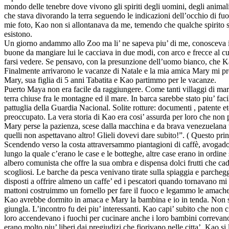
mondo delle tenebre dove vivono gli spiriti degli uomini, degli anima
che stava divorando la terra seguendo le indicazioni dell’occhio di fuoc
mie foto, Kao non si allontanava da me, temendo che qualche spirito si 
esistono.
Un giorno andammo allo Zoo ma li’ ne sapeva piu’ di me, conosceva i nom
buone da mangiare lui le cacciava in due modi, con arco e frecce al cur
farsi vedere. Se pensavo, con la presunzione dell’uomo bianco, che K
Finalmente arrivarono le vacanze di Natale e la mia amica Mary mi pr
Mary, sua figlia di 5 anni Tabatita e Kao partimmo per le vacanze.
Puerto Maya non era facile da raggiungere. Come tanti villaggi di mare
terra chiuse fra le montagne ed il mare. In barca sarebbe stato piu’ f
pattuglia della Guardia Nacional. Solite rotture: documenti , patente
preoccupato. La vera storia di Kao era cosi’ assurda per loro che no
Mary perse la pazienza, scese dalla macchina e da brava venezuelana t
quelli non aspettavano altro! Glieli dovevi dare subito!”. ( Questo pr
Scendendo verso la costa attraversammo piantagioni di caffè, avogado
lungo la quale c’erano le case e le botteghe, altre case erano in ordi
albero comunista che offre la sua ombra e dispensa dolci frutti che ca
scogliosi. Le barche da pesca venivano tirate sulla spiaggia e parcheg
disposti a offrire almeno un caffe’ ed i pescatori quando tornavano mi
mattoni costruimmo un fornello per fare il fuoco e legammo le amache
Kao avrebbe dormito in amaca e Mary la bambina e io in tenda. Non s
giungla. L’incontro fu dei piu’ interessanti. Kao capi’ subito che non 
loro accendevano i fuochi per cucinare anche i loro bambini correvano l
erano molto piu’ liberi dai pregiudizi che fiorivano nelle citta’. Kao s