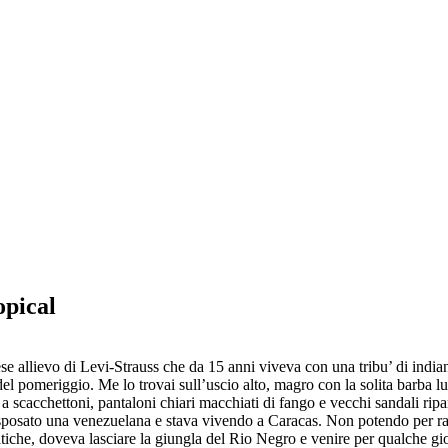
pical
se allievo di Levi-Strauss che da 15 anni viveva con una tribu’ di indi
del pomeriggio. Me lo trovai sull’uscio alto, magro con la solita barba 
cacchettoni, pantaloni chiari macchiati di fango e vecchi sandali ripar
sato una venezuelana e stava vivendo a Caracas. Non potendo per ragion
tiche, doveva lasciare la giungla del Rio Negro e venire per qualche gior