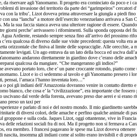
e, da riservare agli Yanomamo. Il progetto era cominciato da poco e i car
lemi di invasione del territorio da parte dei “garimpeiros” cercatori d’
 con la tribu’, Lizot doveva prima attraversare la giungla a piedi fin
nte con una “lancha” a motore dell’esercito venezuelano arrivava a Sa
 Ma la sua faccia stanca aveva una ulteriore ragione di essere. Quando 
 tre giorni perche’ arrivassero i rifornimenti. Sulla sponda opposta del 
 Agua Ardiente, restando sempre senza fino all’arrivo del prossimo rif
a ma c’era qualcosa di diverso dalle sue visite precedenti: questa volt
getta orizzontale che finiva al limite delle sopracciglie. Alle orecchie, 
fettamente levigati. Un ago entrava da un lato della bocca ed usciva dall’
e Yanomamo andarono direttamente in giardino dove c’erano delle amac
o preparai qualcosa da mangiare. “Che mangeranno gli indios?”
J
 che avevano portato loro, che e’ un pane croccante rotondo, piatto come u
 Yanomamo. Lizot e io ci sedemmo al tavolo e gli Yanomamo presero i lor
tti, pensai, l’amaca l’hanno inventata loro…”
 o poi gli indiani dell’Amazzonia dovranno venire in contatto diretto 
o bianco, che cosa e’ la “civilizzazione”, era importante che fossero pr
oro uscivano dal verde della foresta, avevano preso due aerei e si erano 
ano preso un taxi per
sperienze e parlato di noi e del nostro mondo. Il mio giardinetto sarebbe 
di Trinitarie di diversi colori, delle amache e perfino qualche animale
na sul groppone e sulla coda. Jaques Lizot, oggi ottantenne, vive in Franc
 delle relazioni sociali fra di noi. Ma il progetto non si fermava a Ca
picos, era membro. I francesi pagavano le spese ma Lizot doveva ottener
i nascita, insomma gli indiani come al solito erano invisibili e di propr