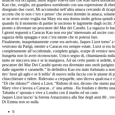
amache era occupata, buon segno voleva dire che Kao stava dormendo. M
Kao che, sveglio, mi guardava sorridendo con una espressione di ebete f
disegnato due cuori. Mi accomodai nell’altra amaca cercando di ricapito
accorta che io non c’ero e penso’ che avessi dormito in amaca, solam
se ne avrei avuto voglia ma Mary era una donna molto gelosa quindi era
quando fu il momento di partire le uscirono le lagrimette dagli occh
pronto a diventare un pescatore del Mar dei Caraibi. La ragazza lo bacio’
I giorni seguenti a Caracas Kao non era piu’ interessato ad uscire con 
ragazza della spiaggia e non c’era niente che io potessi fare.
Finalmente, inaspettatamente come era arrivato, Jaques Lizot torno’ a C
venivano da Parigi, mentre a Caracas era sempre estate. Lizot si era f
completamente all’occidentale, completo grigio, scarpe di vernice nera b
frangetta non lo avrei riconosciuto. Unico segno di, chiamiamola indiani
tanto ne staccava una e se la mangiava. Ad un certo punto si sedette, 
pescatore del Mar Dei Caraibi questo era diventato uno snob parigino co
dalle sigarette e caramelle.” In definitiva Kao era stato fortunato a n
tiro’ fuori gli aghi e se li infilo’ di nuovo nella faccia con le piume 
chiacchierare e ridere. Ridevano a crepapelle, uno diceva qualcosa e rid
“Di che ridono?” chiesi a Lizot, “Ridono di noi, dicono che siamo paz
Mary vive e lavora a Caracas , e’ una artista . Ha fondato e diretto un
Tabatita e’ sposata e vive a Londra con il marito ed un cane.
Jaques Lizot lascio’ la foresta Amazzonica alla fine degli anni 80 , v
Di Emma non so nulla
0