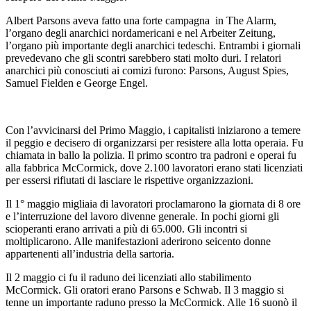
Albert Parsons aveva fatto una forte campagna in The Alarm,
l’organo degli anarchici nordamericani e nel Arbeiter Zeitung,
l’organo più importante degli anarchici tedeschi. Entrambi i giornali
prevedevano che gli scontri sarebbero stati molto duri. I relatori
anarchici più conosciuti ai comizi furono: Parsons, August Spies,
Samuel Fielden e George Engel.
Con l’avvicinarsi del Primo Maggio, i capitalisti iniziarono a temere
il peggio e decisero di organizzarsi per resistere alla lotta operaia. Fu
chiamata in ballo la polizia. Il primo scontro tra padroni e operai fu
alla fabbrica McCormick, dove 2.100 lavoratori erano stati licenziati
per essersi rifiutati di lasciare le rispettive organizzazioni.
Il 1° maggio migliaia di lavoratori proclamarono la giornata di 8 ore
e l’interruzione del lavoro divenne generale. In pochi giorni gli
scioperanti erano arrivati ​​a più di 65.000. Gli incontri si
moltiplicarono. Alle manifestazioni aderirono seicento donne
appartenenti all’industria della sartoria.
Il 2 maggio ci fu il raduno dei licenziati allo stabilimento
McCormick. Gli oratori erano Parsons e Schwab. Il 3 maggio si
tenne un importante raduno presso la McCormick. Alle 16 suonò il