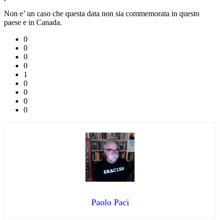
Non e’ un caso che questa data non sia commemorata in questo
paese e in Canada.
0
0
0
0
1
0
0
0
0
Paolo Paci