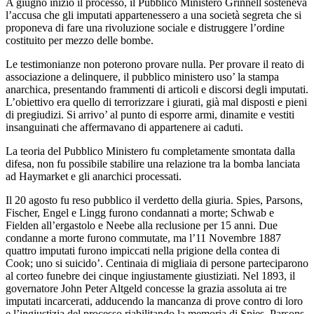
A giugno iniziò il processo, il Pubblico Ministero Grinnell sosteneva
l’accusa che gli imputati appartenessero a una società segreta che si
proponeva di fare una rivoluzione sociale e distruggere l’ordine
costituito per mezzo delle bombe.
Le testimonianze non poterono provare nulla. Per provare il reato di
associazione a delinquere, il pubblico ministero uso’ la stampa
anarchica, presentando frammenti di articoli e discorsi degli imputati.
L’obiettivo era quello di terrorizzare i giurati, già mal disposti e pieni
di pregiudizi. Si arrivo’ ​​al punto di esporre armi, dinamite e vestiti
insanguinati che affermavano di appartenere ai caduti.
La teoria del Pubblico Ministero fu completamente smontata dalla
difesa, non fu possibile stabilire una relazione tra la bomba lanciata
ad Haymarket e gli anarchici processati.
Il 20 agosto fu reso pubblico il verdetto della giuria. Spies, Parsons,
Fischer, Engel e Lingg furono condannati a morte; Schwab e
Fielden all’ergastolo e Neebe alla reclusione per 15 anni. Due
condanne a morte furono commutate, ma l’11 Novembre 1887
quattro imputati furono impiccati nella prigione della contea di
Cook; uno si suicido’. Centinaia di migliaia di persone parteciparono
al corteo funebre dei cinque ingiustamente giustiziati. Nel 1893, il
governatore John Peter Altgeld concesse la grazia assoluta ai tre
imputati incarcerati, adducendo la mancanza di prove contro di loro
e l’ingiustizia del processo riabilitando la memoria di Spies, Parsons,