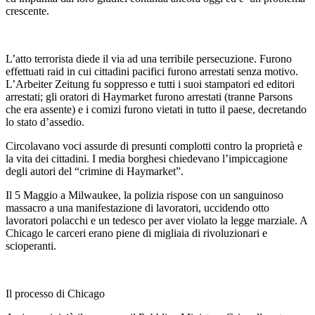
crescente.
L’atto terrorista diede il via ad una terribile persecuzione. Furono
effettuati raid in cui cittadini pacifici furono arrestati senza motivo.
L’Arbeiter Zeitung fu soppresso e tutti i suoi stampatori ed editori
arrestati; gli oratori di Haymarket furono arrestati (tranne Parsons
che era assente) e i comizi furono vietati in tutto il paese, decretando
lo stato d’assedio.
Circolavano voci assurde di presunti complotti contro la proprietà e
la vita dei cittadini. I media borghesi chiedevano l’impiccagione
degli autori del “crimine di Haymarket”.
Il 5 Maggio a Milwaukee, la polizia rispose con un sanguinoso
massacro a una manifestazione di lavoratori, uccidendo otto
lavoratori polacchi e un tedesco per aver violato la legge marziale. A
Chicago le carceri erano piene di migliaia di rivoluzionari e
scioperanti.
Il processo di Chicago