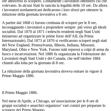
ore attraverso lo sciopero. Lentamente i lavoratori ottennero ciò che
volevano. In alcuni Stati fu sancita la legalità delle 10 ore. Da allora
i lavoratori nordamericani dedicarono i loro sforzi per ottenere la
riduzione della giornata lavorativa a 8 ore.
A partire dal 1868 ci furono centinaia di scioperi per le 8 ore,
incoraggiando i lavoratori a propendere sempre più verso gli ideali
socialisti. Dal 1870 al 1871 i tedeschi residenti negli Stati Uniti
iniziarono ad organizzare le prime forze dell’AIL (la Prima
Internazionale). Dal 1873 al 1876 si verificarono scioperi negli stati
del New England, Pennsylvania, Illinois, Indiana, Missouri,
Maryland, Ohio e New York. Furono tutti repressi a colpi di arma da
fuoco e incarcerazioni. Nel 1880 fu organizzata la Federazione dei
Lavoratori degli Stati Uniti e del Canada, che nell’ottobre 1884
chiamò alla lotta per la giornata di 8 ore.
La riduzione della giornata lavorativa doveva entrare in vigore il
Primo Maggio 1886.
Il Primo Maggio 1886.
Nel mese di Aprile, a Chicago, un’associazione per le 8 ore di
gruppi socialisti e anarchici organizzo’ vari comizi per preparare lo
sciopero del Primo Maggio.