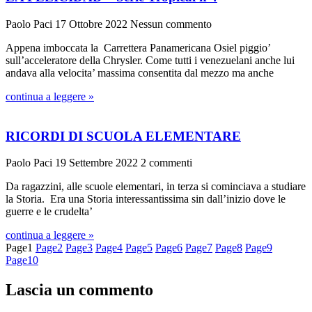
Paolo Paci
17 Ottobre 2022
Nessun commento
Appena imboccata la Carrettera Panamericana Osiel piggio’
sull’acceleratore della Chrysler. Come tutti i venezuelani anche lui
andava alla velocita’ massima consentita dal mezzo ma anche
continua a leggere »
RICORDI DI SCUOLA ELEMENTARE
Paolo Paci
19 Settembre 2022
2 commenti
Da ragazzini, alle scuole elementari, in terza si cominciava a studiare
la Storia. Era una Storia interessantissima sin dall’inizio dove le
guerre e le crudelta’
continua a leggere »
Page
1
Page
2
Page
3
Page
4
Page
5
Page
6
Page
7
Page
8
Page
9
Page
10
Lascia un commento