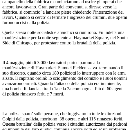
campanello della fabbrica e cominciarono ad uscire gli operai che
ancora lavoravano. Gran parte dei convenuti si diresse verso la
fabbrica, si comincio’ a lanciare pietre chiedendo l’interruzione dei
lavori. Quando si cerco’ di fermare l’ingresso dei crumiri, due operai
furono uccisi dalla polizia.
Quella stessa notte socialisti e anarchici si riunirono. Fu indetta una
manifestazione per la notte seguente al Haymarket Square, nel South
Side di Chicago, per protestare contro la brutalità della polizia.
Il 4 maggio, più di 3.000 lavoratori parteciparono alla
manifestazione di Haymarket. Samuel Fielden stava terminando il
suo discorso, quando circa 180 poliziotti lo interruppero con le armi
alzate. Il capitano ordinò lo scioglimento del comizio e i suoi uomini
avanzarono armati. Quando l’attacco della polizia era imminente,
una bomba fu lanciata tra la 1a e la 2a compagnia. Più di 60 agenti
di polizia rimasero feriti e 7 morti.
La polizia sparo’ sulle persone, che fuggivano in tutte le direzioni.
Colpiti dalla polizia, morirono 38 operai e altri 115 rimasero feriti.
Questa brutalita’ della polizia verso i cittadini autorizzata dai padroni
ed impunita dai loro giudici continua ancora oggi ed e’ un problema